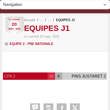
Panneau de gestion des cookies
Le
samedi
Accueil
EQUIPES J1
20
EQUIPES J1
SEPT.
2025
Le
samedi
20
sept.
2025
EQUIPE 2 - PRE NATIONALE
CPA 2
10
4
PINS JUSTARET 2