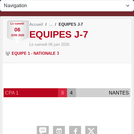
Panneau de gestion des cookies
Le
samedi
Accueil
EQUIPES J-7
06
EQUIPES J-7
JUIN
2026
Le
samedi
06
juin
2026
EQUIPE 1 - NATIONALE 3
CPA 1
8
4
NANTES