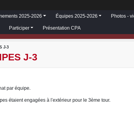
înements 2025-2026
Équipes 2025-2026
Photos - v
Participer
Présentation CPA
 J-3
PES J-3
at par équipe.
es étaient engagées à l'extérieur pour le 3ème tour.