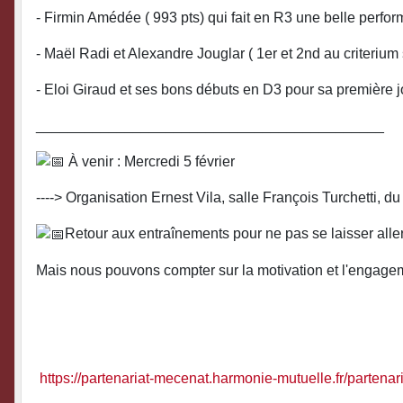
- Firmin Amédée ( 993 pts) qui fait en R3 une belle perfor
- Maël Radi et Alexandre Jouglar ( 1er et 2nd au criteriu
- Eloi Giraud et ses bons débuts en D3 pour sa première 
___________________________________________
À venir : Mercredi 5 février
----> Organisation Ernest Vila, salle François Turchetti, d
Retour aux entraînements pour ne pas se laisser aller
Mais nous pouvons compter sur la motivation et l'engagemen
https://partenariat-mecenat.harmonie-mutuelle.fr/partenari