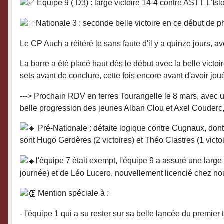
Equipe 9 ( D3) : large victoire 14-4 contre ASTT L'Islo
Nationale 3 : seconde belle victoire en ce début de 
Le CP Auch a réitéré le sans faute d'il y a quinze jours, a
La barre a été placé haut dès le début avec la belle vic
sets avant de conclure, cette fois encore avant d'avoir jo
---> Prochain RDV en terres Tourangelle le 8 mars, avec 
belle progression des jeunes Alban Clou et Axel Couderc, 
Pré-Nationale : défaite logique contre Cugnaux, dont 
sont Hugo Gerdères (2 victoires) et Théo Clastres (1 victo
l'équipe 7 était exempt, l'équipe 9 a assuré une lar
journée) et de Léo Lucero, nouvellement licencié chez no
Mention spéciale à :
- l'équipe 1 qui a su rester sur sa belle lancée du premier 