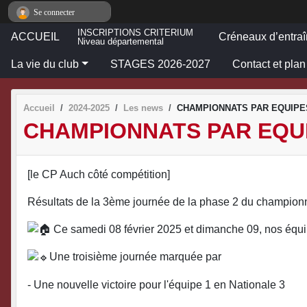
Panneau de gestion des cookies
Se connecter
INSCRIPTIONS CRITERIUM
ACCUEIL
Créneaux d’entra
Niveau départemental
La vie du club
STAGES 2026-2027
Contact et plan
Accueil
2024-2025
Les news
CHAMPIONNATS PAR EQUIPES
CHAMPIONNATS PAR EQUI
[le CP Auch côté compétition]
Résultats de la 3ème journée de la phase 2 du championn
Ce samedi 08 février 2025 et dimanche 09, nos équip
Une troisième journée marquée par
- Une nouvelle victoire pour l'équipe 1 en Nationale 3